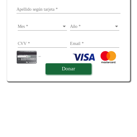
Apellido según tarjeta
*
Seleccione mes
Mes
*
Seleccione año
Año
*
CVV
*
Email
*
Donar